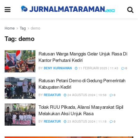
Home
Tag
demo
Tag:
demo
Ratusan Warga Manggis Gelar Unjuk Rasa Di
Kantor Perhutani Kediri
BY
BENY KURNIAWAN
11 FEBRUARI 2025 | 11:43
0
Ratusan Petani Demo di Gedung Pemerintah
Kabupaten Kediri
BY
REDAKTUR
24 AGUSTUS 2024 | 10:58
0
Tolak RUU Pilkada, Aliansi Masyarakat Sipil
Melakukan Aksi Unjuk Rasa
BY
REDAKTUR
23 AGUSTUS 2024 | 11:18
0