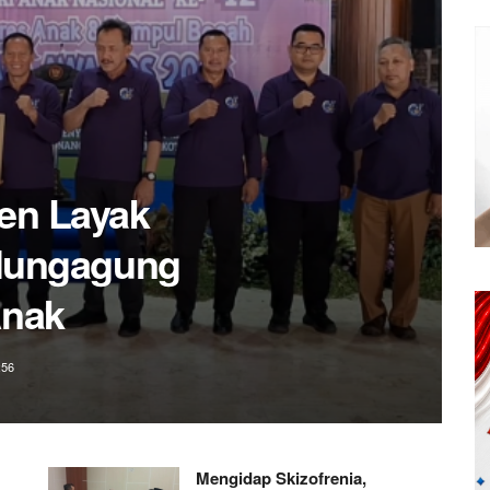
ung Karno,
t Pramuka
lum Sekolah
:34
Mengidap Skizofrenia,