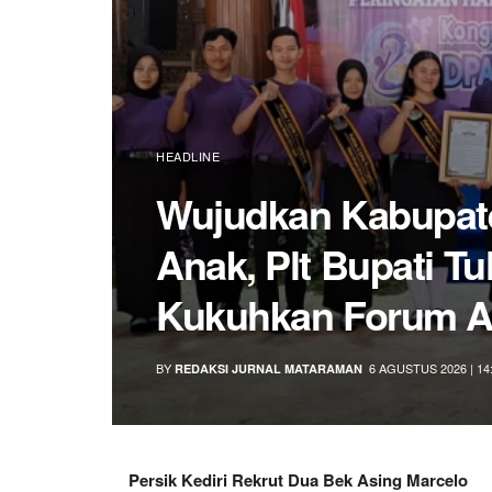
BLITAR
Ziarah ke Makam B
Budi Waseso Sebu
Akan Masuk Kuriku
Rakyat
BY
6 AGUSTUS 2026 | 14
REDAKSI JURNAL MATARAMAN
Persik Kediri Rekrut Dua Bek Asing Marcelo