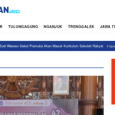
aman.com
AR
TULUNGAGUNG
NGANJUK
TRENGGALEK
JAWA T
 Alsintan Canggih untuk Petani
6 Agustus 2026 | 13:07