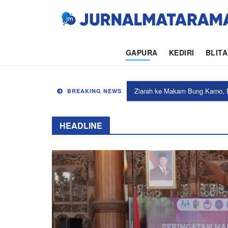
Jurnalmatar
GAPURA
KEDIRI
BLIT
Bupati Kediri Salurkan Ratusan
BREAKING NEWS
HEADLINE