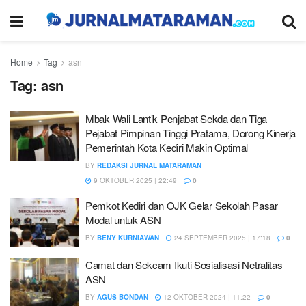
Home
Tag
asn
Tag:
asn
Mbak Wali Lantik Penjabat Sekda dan Tiga
Pejabat Pimpinan Tinggi Pratama, Dorong Kinerja
Pemerintah Kota Kediri Makin Optimal
BY
REDAKSI JURNAL MATARAMAN
9 OKTOBER 2025 | 22:49
0
Pemkot Kediri dan OJK Gelar Sekolah Pasar
Modal untuk ASN
BY
BENY KURNIAWAN
24 SEPTEMBER 2025 | 17:18
0
Camat dan Sekcam Ikuti Sosialisasi Netralitas
ASN
BY
AGUS BONDAN
12 OKTOBER 2024 | 11:22
0