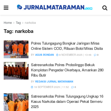
Home
Tag
narkoba
Tag:
narkoba
Polres Tulungagung Bongkar Jaringan Miras
Online Sistem COD, Ribuan Botol Miras Disita
BY
AGUS BONDAN
8 NOVEMBER 2025 | 13:46
0
Satresnarkoba Polres Probolinggo Bekuk
Komplotan Pengedar Okerbaya, Amankan 280
Ribu Butir
BY
REDAKSI JURNAL MATARAMAN
18 SEPTEMBER 2025 | 11:52
0
Satresnarkoba Polres Tulungagung Ungkap 16
Kasus Narkoba dalam Operasi Pekat Semeru
2025