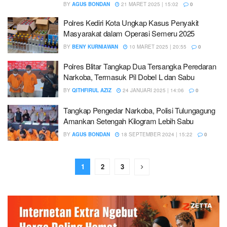
BY
AGUS BONDAN
21 MARET 2025 | 15:02
0
Polres Kediri Kota Ungkap Kasus Penyakit
Masyarakat dalam Operasi Semeru 2025
BY
BENY KURNIAWAN
10 MARET 2025 | 20:55
0
Polres Blitar Tangkap Dua Tersangka Peredaran
Narkoba, Termasuk Pil Dobel L dan Sabu
BY
QITHFIRUL AZIZ
24 JANUARI 2025 | 14:06
0
Tangkap Pengedar Narkoba, Polisi Tulungagung
Amankan Setengah Kilogram Lebih Sabu
BY
AGUS BONDAN
18 SEPTEMBER 2024 | 15:22
0
1
2
3