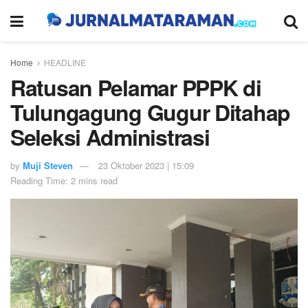
Home
HEADLINE
Ratusan Pelamar PPPK di
Tulungagung Gugur Ditahap
Seleksi Administrasi
by
Muji Steven
23 Oktober 2023 | 15:09
Reading Time: 2 mins read