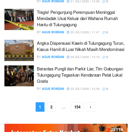
BY
AGUS BONDAN
31 JULI 2026 | 14:36
0
Tragis! Pengunjung Perempuan Meninggal
Mendadak Usai Keluar dari Wahana Rumah
Hantu di Tulungagung
BY
AGUS BONDAN
30 JULI 2026 | 11:47
0
Angka Dispensasi Kawin di Tulungagung Turun,
Kasus Hamil di Luar Nikah Masih Mendominasi
BY
AGUS BONDAN
29 JULI 2026 | 14:19
0
Berantas Pungli dan Parkir Liar, Tim Gabungan
Tulungagung Tegaskan Kendaraan Pelat Lokal
Gratis
BY
AGUS BONDAN
23 JULI 2026 | 12:39
0
1
2
…
154