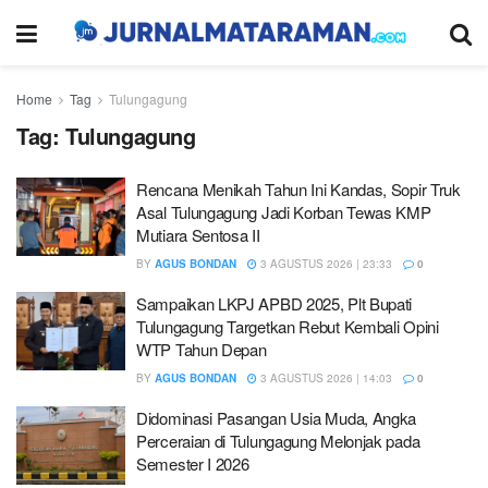
Home
Tag
Tulungagung
Tag:
Tulungagung
Rencana Menikah Tahun Ini Kandas, Sopir Truk
Asal Tulungagung Jadi Korban Tewas KMP
Mutiara Sentosa II
BY
AGUS BONDAN
3 AGUSTUS 2026 | 23:33
0
Sampaikan LKPJ APBD 2025, Plt Bupati
Tulungagung Targetkan Rebut Kembali Opini
WTP Tahun Depan
BY
AGUS BONDAN
3 AGUSTUS 2026 | 14:03
0
Didominasi Pasangan Usia Muda, Angka
Perceraian di Tulungagung Melonjak pada
Semester I 2026