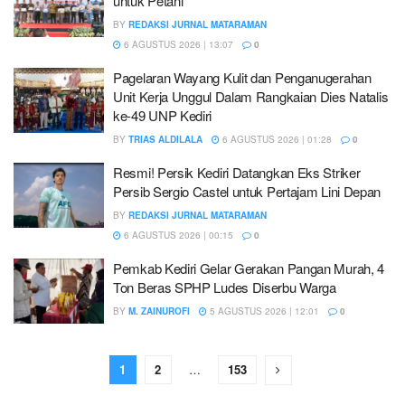
untuk Petani
BY
REDAKSI JURNAL MATARAMAN
6 AGUSTUS 2026 | 13:07
0
Pagelaran Wayang Kulit dan Penganugerahan
Unit Kerja Unggul Dalam Rangkaian Dies Natalis
ke-49 UNP Kediri
BY
TRIAS ALDILALA
6 AGUSTUS 2026 | 01:28
0
Resmi! Persik Kediri Datangkan Eks Striker
Persib Sergio Castel untuk Pertajam Lini Depan
BY
REDAKSI JURNAL MATARAMAN
6 AGUSTUS 2026 | 00:15
0
Pemkab Kediri Gelar Gerakan Pangan Murah, 4
Ton Beras SPHP Ludes Diserbu Warga
BY
M. ZAINUROFI
5 AGUSTUS 2026 | 12:01
0
1
2
…
153