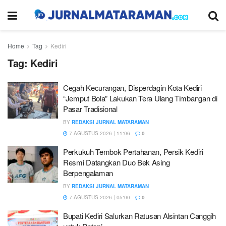
Home
Tag
Kediri
Tag:
Kediri
Cegah Kecurangan, Disperdagin Kota Kediri
“Jemput Bola” Lakukan Tera Ulang Timbangan di
Pasar Tradisional
BY
REDAKSI JURNAL MATARAMAN
7 AGUSTUS 2026 | 11:06
0
Perkukuh Tembok Pertahanan, Persik Kediri
Resmi Datangkan Duo Bek Asing
Berpengalaman
BY
REDAKSI JURNAL MATARAMAN
7 AGUSTUS 2026 | 05:00
0
Bupati Kediri Salurkan Ratusan Alsintan Canggih