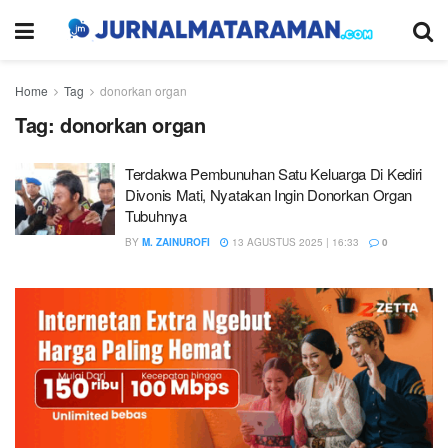
Home
Tag
donorkan organ
Tag:
donorkan organ
Terdakwa Pembunuhan Satu Keluarga Di Kediri
Divonis Mati, Nyatakan Ingin Donorkan Organ
Tubuhnya
BY
M. ZAINUROFI
13 AGUSTUS 2025 | 16:33
0