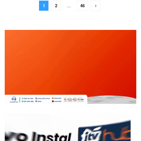
1
2
…
46