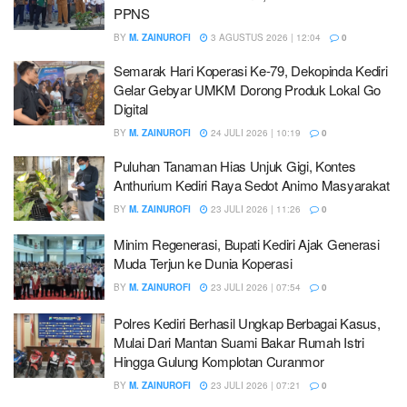
PPNS
BY
M. ZAINUROFI
3 AGUSTUS 2026 | 12:04
0
Semarak Hari Koperasi Ke-79, Dekopinda Kediri
Gelar Gebyar UMKM Dorong Produk Lokal Go
Digital
BY
M. ZAINUROFI
24 JULI 2026 | 10:19
0
Puluhan Tanaman Hias Unjuk Gigi, Kontes
Anthurium Kediri Raya Sedot Animo Masyarakat
BY
M. ZAINUROFI
23 JULI 2026 | 11:26
0
Minim Regenerasi, Bupati Kediri Ajak Generasi
Muda Terjun ke Dunia Koperasi
BY
M. ZAINUROFI
23 JULI 2026 | 07:54
0
Polres Kediri Berhasil Ungkap Berbagai Kasus,
Mulai Dari Mantan Suami Bakar Rumah Istri
Hingga Gulung Komplotan Curanmor
BY
M. ZAINUROFI
23 JULI 2026 | 07:21
0