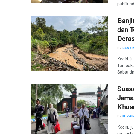
publik a
Banji
dan T
Dera
BY
BENY 
Kediri, 
Tumpakbe
Sabtu di
Suasa
Jamaa
Khus
BY
M. ZAI
Kediri, 
prosesi 