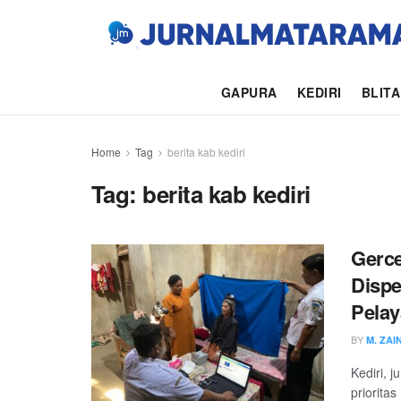
GAPURA
KEDIRI
BLIT
Home
Tag
berita kab kediri
Tag:
berita kab kediri
Gerc
Dispe
Pelay
BY
M. ZAI
Kediri, 
priorita