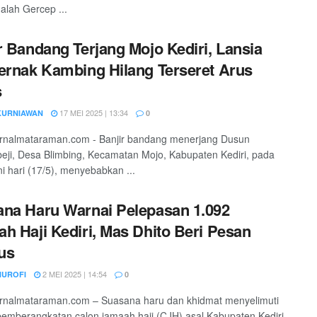
dalah Gercep ...
r Bandang Terjang Mojo Kediri, Lansia
ernak Kambing Hilang Terseret Arus
s
17 MEI 2025 | 13:34
KURNIAWAN
0
jurnalmataraman.com - Banjir bandang menerjang Dusun
ji, Desa Blimbing, Kecamatan Mojo, Kabupaten Kediri, pada
ni hari (17/5), menyebabkan ...
na Haru Warnai Pelepasan 1.092
h Haji Kediri, Mas Dhito Beri Pesan
us
2 MEI 2025 | 14:54
NUROFI
0
jurnalmataraman.com – Suasana haru dan khidmat menyelimuti
pemberangkatan calon jamaah haji (CJH) asal Kabupaten Kediri