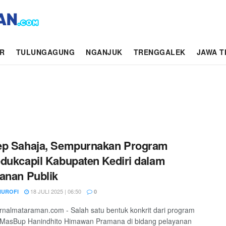
AR
TULUNGAGUNG
NGANJUK
TRENGGALEK
JAWA T
ep Sahaja, Sempurnakan Program
dukcapil Kabupaten Kediri dalam
anan Publik
18 JULI 2025 | 06:50
NUROFI
0
jurnalmataraman.com - Salah satu bentuk konkrit dari program
s MasBup Hanindhito Himawan Pramana di bidang pelayanan