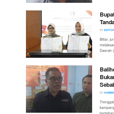
Bupat
Tanda
BY
EDITO
Blitar, j
melaksa
Daerah (
Balih
Bukan
Seba
BY
HAMMA
Trengga
kampanye
bertebar