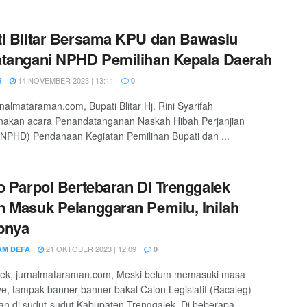
i Blitar Bersama KPU dan Bawaslu
tangani NPHD Pemilihan Kepala Daerah
14 NOVEMBER 2023 | 13:11
R
0
urnalmataraman.com, Bupati Blitar Hj. Rini Syarifah
nakan acara Penandatanganan Naskah Hibah Perjanjian
NPHD) Pendanaan Kegiatan Pemilihan Bupati dan ...
o Parpol Bertebaran Di Trenggalek
 Masuk Pelanggaran Pemilu, Inilah
bnya
21 OKTOBER 2023 | 12:09
M DEFA
0
lek, jurnalmataraman.com, Meski belum memasuki masa
, tampak banner-banner bakal Calon Legislatif (Bacaleg)
an di sudut-sudut Kabupaten Trenggalek. Di beberapa ...