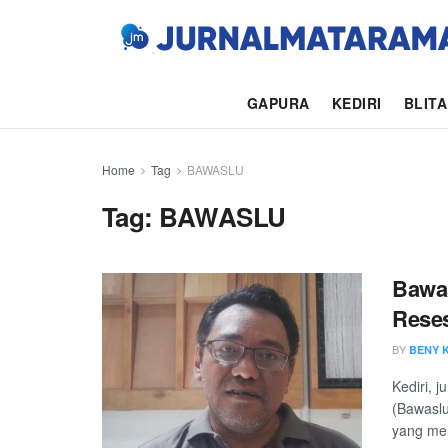
GAPURA
KEDIRI
BLIT
Home
Tag
BAWASLU
Tag:
BAWASLU
Bawas
Reses
BY
BENY 
Kediri,
(Bawaslu
yang mel