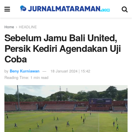
Home
HEADLINE
Sebelum Jamu Bali United,
Persik Kediri Agendakan Uji
Coba
by
Beny Kurniawan
18 Januari 2024 | 15:42
Reading Time: 1 min read