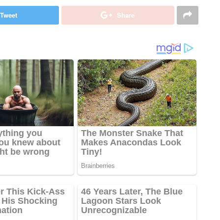
Tweet
Share