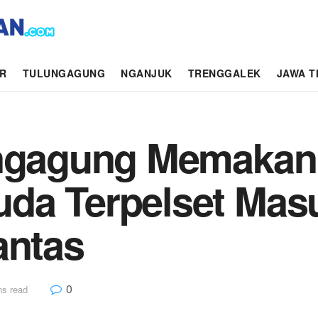
AR
TULUNGAGUNG
NGANJUK
TRENGGALEK
JAWA T
ungagung Memakan
da Terpelset Mas
antas
0
ns read