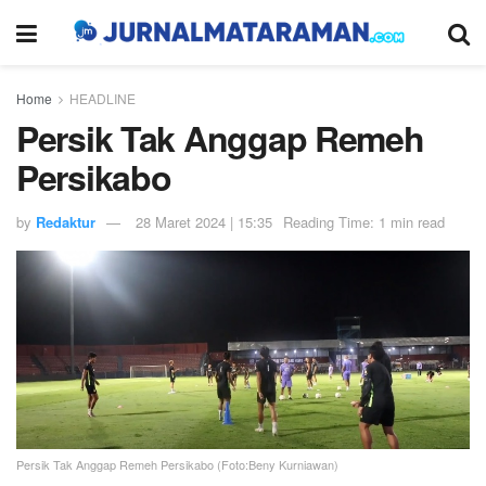
Home
HEADLINE
Persik Tak Anggap Remeh
Persikabo
by
Redaktur
28 Maret 2024 | 15:35
Reading Time: 1 min read
Persik Tak Anggap Remeh Persikabo (Foto:Beny Kurniawan)