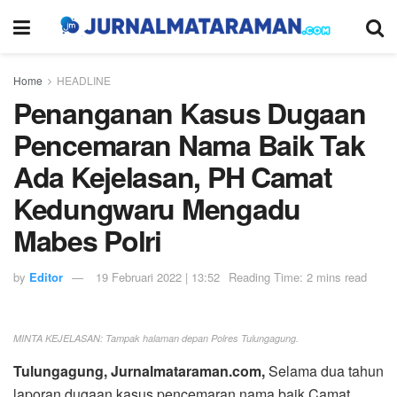
Home
HEADLINE
Penanganan Kasus Dugaan
Pencemaran Nama Baik Tak
Ada Kejelasan, PH Camat
Kedungwaru Mengadu
Mabes Polri
by
Editor
19 Februari 2022 | 13:52
Reading Time: 2 mins read
MINTA KEJELASAN: Tampak halaman depan Polres Tulungagung.
Tulungagung, Jurnalmataraman.com,
Selama dua tahun
laporan dugaan kasus pencemaran nama baik Camat