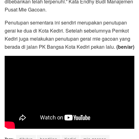
dibebankan telah terpenuhi.” Kata Endhy Budi Manajemen
Pusat Mie Gacoan.
Penutupan sementara ini sendiri merupakan penutupan
gerai ke dua di Kota Kediri. Setelah sebelumnya Pemkot
Kediri juga melakukan penutupan gerai mie gacoan yang
berada di jalan PK Bangsa Kota Kediri pekan lalu.
(ben/ar)
ditutup
headline
Kediri
mie gacoan