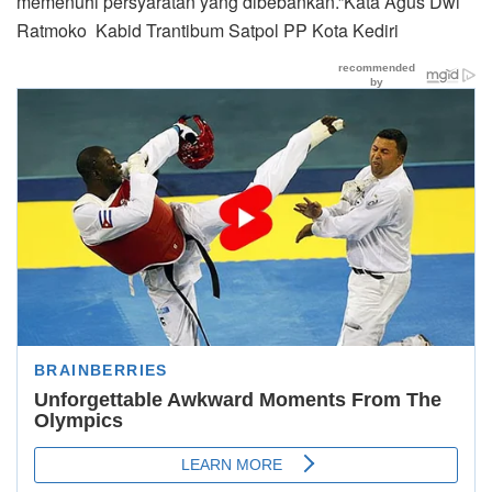
memenuhi persyaratan yang dibebankan.”Kata Agus Dwi
Ratmoko Kabid Trantibum Satpol PP Kota Kediri