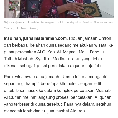
Sejumlah jamaaH Umroh tertib mengantri untuk mendapatkan Mushaf Alquran secara
Gratis (Foto: Moch. Asrofi)
Madinah, jurnalmataraman.com,
Ribuan jamaah Umroh
dari berbagai belahan dunia sedang melakukan wisata ke
pusat percetakan Al Qur’an Al Majma ‘ Malik Fahd Li
Thibah Mushab Syarif di Madinah atau yang lebih
dikenal sebagai pusat percetakan alqur’an raja fahd.
Para wisatawan atau jemaah Umroh ini rela mengantri
sepanjang hampir beberapa kilometer dengan tertib
untuk bisa masuk ke dalam komplek percetakan Mushab
Al Qur’an melihat langsung proses pencetakan Al qur’an
yang terbesar di dunia tersebut. Pasalnya dalam. setahun
mencetak lebih dari 18 juta mushaf Alquran.