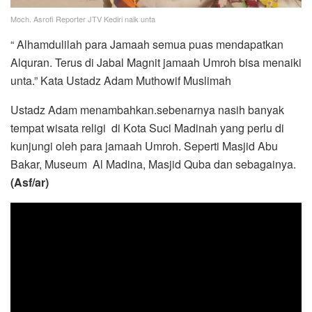
Moch. Asrofi Reporter JTV Kediri naik unta
“ Alhamdulilah para Jamaah semua puas mendapatkan
Alquran. Terus di Jabal Magnit jamaah Umroh bisa menaiki
unta.” Kata Ustadz Adam Muthowif Muslimah
Ustadz Adam menambahkan.sebenarnya nasih banyak
tempat wisata religi di Kota Suci Madinah yang perlu di
kunjungi oleh para jamaah Umroh. Seperti Masjid Abu
Bakar, Museum Al Madina, Masjid Quba dan sebagainya.
(Asf/ar)