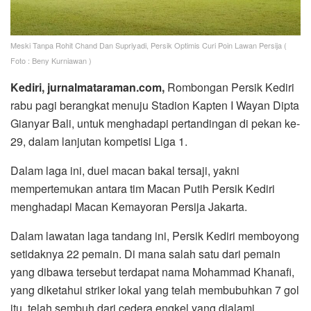
Meski Tanpa Rohit Chand Dan Supriyadi, Persik Optimis Curi Poin Lawan Persija (
Foto : Beny Kurniawan )
Kediri, jurnalmataraman.com,
Rombongan Persik Kediri
rabu pagi berangkat menuju Stadion Kapten I Wayan Dipta
Gianyar Bali, untuk menghadapi pertandingan di pekan ke-
29, dalam lanjutan kompetisi Liga 1.
Dalam laga ini, duel macan bakal tersaji, yakni
mempertemukan antara tim Macan Putih Persik Kediri
menghadapi Macan Kemayoran Persija Jakarta.
Dalam lawatan laga tandang ini, Persik Kediri memboyong
setidaknya 22 pemain. Di mana salah satu dari pemain
yang dibawa tersebut terdapat nama Mohammad Khanafi,
yang diketahui striker lokal yang telah membubuhkan 7 gol
itu, telah sembuh dari cedera engkel yang dialami