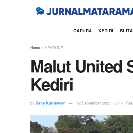
GAPURA
KEDIRI
BLIT
Home
HEADLINE
Malut United 
Kediri
by
Beny Kurniawan
12 September 2025 | 00:14
Rea