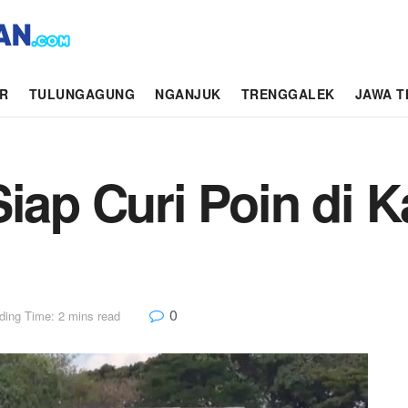
AR
TULUNGAGUNG
NGANJUK
TRENGGALEK
JAWA T
Siap Curi Poin di 
0
ding Time: 2 mins read