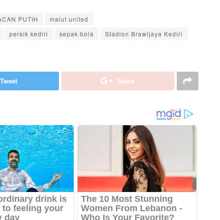
ACAN PUTIH
malut united
persik kediri
sepak bola
Stadion Brawijaya Kediri
Tweet
Share