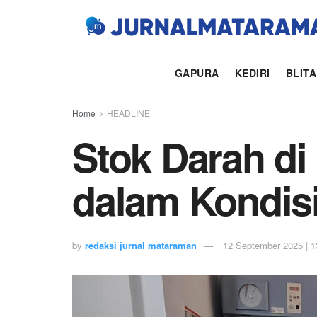
GAPURA
KEDIRI
BLIT
Home
HEADLINE
Stok Darah d
dalam Kondis
by
redaksi jurnal mataraman
12 September 2025 | 1