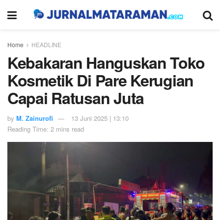
Home
HEADLINE
Kebakaran Hanguskan Toko
Kosmetik Di Pare Kerugian
Capai Ratusan Juta
by
M. Zainurofi
13 Juni 2025 | 13:10
Reading Time: 2 mins read