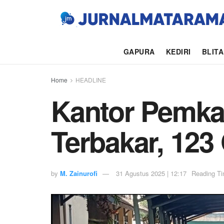
GAPURA
KEDIRI
BLIT
Home
HEADLINE
Kantor Pemka
Terbakar, 123
by
M. Zainurofi
31 Agustus 2025 | 12:17
Reading Ti