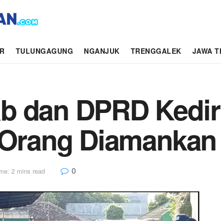
AR
TULUNGAGUNG
NGANJUK
TRENGGALEK
JAWA T
b dan DPRD Kedir
 Orang Diamankan 
0
me: 2 mins read