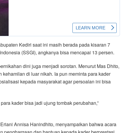
upaten Kediri saat ini masih berada pada kisaran 7
 Indonesia (SSGI), angkanya bisa mencapai 13 persen.
pernikahan dini juga menjadi sorotan. Menurut Mas Dhito,
h kehamilan di luar nikah. Ia pun meminta para kader
sialisasi kepada masyarakat agar persoalan ini bisa
 para kader bisa jadi ujung tombak perubahan,”
 Eriani Annisa Hanindhito, menyampaikan bahwa acara
an penghargaan dan bantuan kepada kader berprestasi.