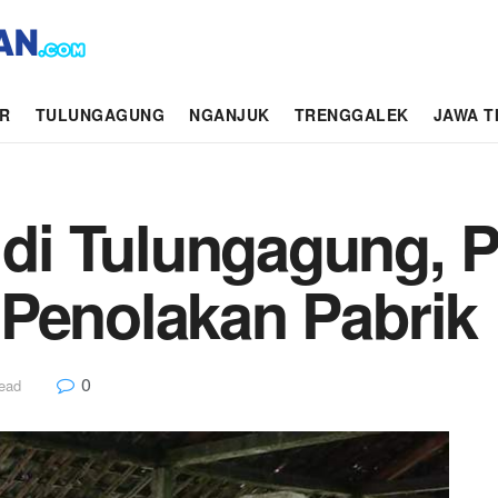
AR
TULUNGAGUNG
NGANJUK
TRENGGALEK
JAWA T
i Tulungagung, P
 Penolakan Pabrik
0
read