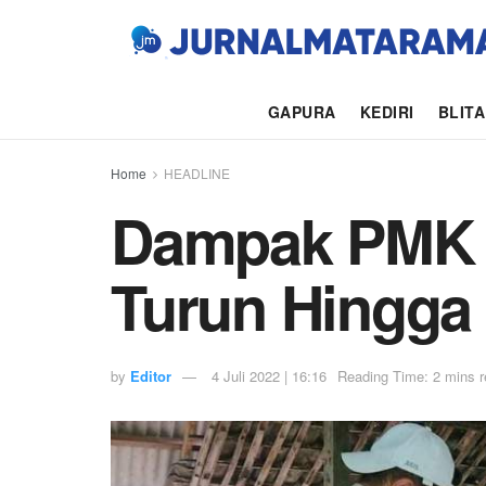
GAPURA
KEDIRI
BLIT
Home
HEADLINE
Dampak PMK d
Turun Hingga
by
Editor
4 Juli 2022 | 16:16
Reading Time: 2 mins 