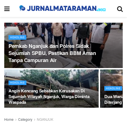
HEADLINE
Pemkab Nganjuk dan Polres Sidak
Sejumlah SPBU, Pastikan BBM Aman
Tanpa Campuran Air
HEADLINE
HEADLINE
Angin Kencang Sebabkan Kerusakan Di
Sejumlah Wilayah Nganjuk, Warga Diminta
Dua Warun
Waspada
Diterjang H
Home
Category
NGANJUK