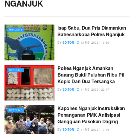
NGANJUK
Isap Sabu, Dua Pria Diamankan
HEADLINE
Satresnarkoba Polres Nganjuk
BY
EDITOR
13 MEI 2022 | 19:39
Polres Nganjuk Amankan
HEADLINE
Barang Bukti Puluhan Ribu Pil
Koplo Dari Dua Tersangka
BY
EDITOR
11 MEI 2022 | 22:17
Kapolres Nganjuk Instruksikan
HEADLINE
Penanganan PMK Antisipasi
Gangguan Pasokan Daging
BY
EDITOR
11 MEI 2022 | 17:45