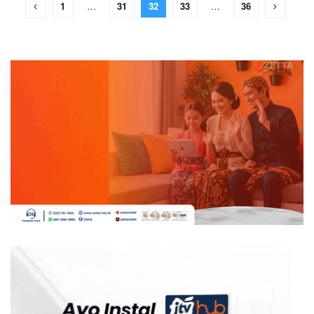
1
…
31
32
33
…
36