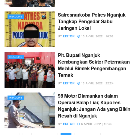
Satresnarkoba Polres Nganjuk
HEADLINE
Tangkap Pengedar Sabu
Jaringan Lokal
BY
EDITOR
15 APRIL 2022 | 16:08
Plt. Bupati Nganjuk
HEADLINE
Kembangkan Sektor Peternakan
Melalui Bimtek Pengembangan
Ternak
BY
EDITOR
13 APRIL 2022 | 22:24
98 Motor Diamankan dalam
HEADLINE
Operasi Balap Liar, Kapolres
Nganjuk: Jangan Ada yang Bikin
Resah di Nganjuk
BY
EDITOR
6 APRIL 2022 | 12:44