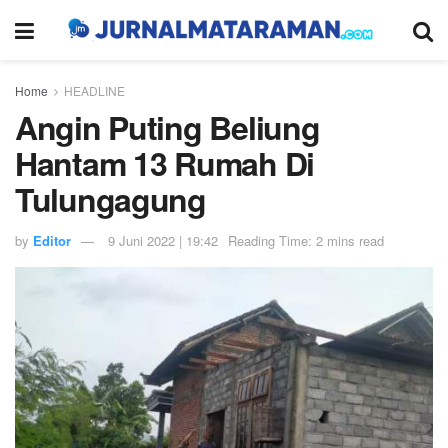
Home
HEADLINE
Angin Puting Beliung
Hantam 13 Rumah Di
Tulungagung
by
Editor
9 Juni 2022 | 19:42
Reading Time: 2 mins read