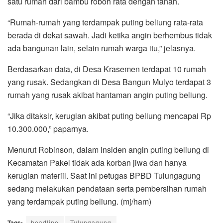
satu rumah dari bambu roboh rata dengan tanah.
“Rumah-rumah yang terdampak puting beliung rata-rata
berada di dekat sawah. Jadi ketika angin berhembus tidak
ada bangunan lain, selain rumah warga itu,” jelasnya.
Berdasarkan data, di Desa Krasemen terdapat 10 rumah
yang rusak. Sedangkan di Desa Bangun Mulyo terdapat 3
rumah yang rusak akibat hantaman angin puting beliung.
“Jika ditaksir, kerugian akibat puting beliung mencapai Rp
10.300.000,” paparnya.
Menurut Robinson, dalam insiden angin puting beliung di
Kecamatan Pakel tidak ada korban jiwa dan hanya
kerugian materiil. Saat ini petugas BPBD Tulungagung
sedang melakukan pendataan serta pembersihan rumah
yang terdampak puting beliung. (mj/ham)
Tags:
headline
Tulungagung