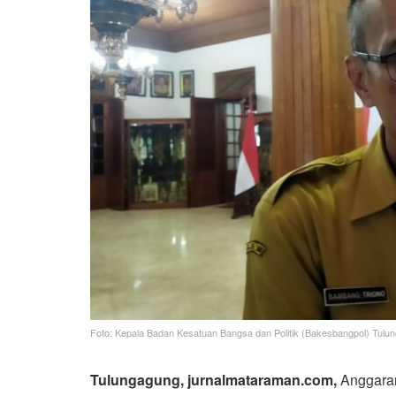
Foto: Kepala Badan Kesatuan Bangsa dan Politik (Bakesbangpol) Tul
Tulungagung, jurnalmataraman.com,
Anggaran