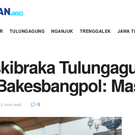
AR
TULUNGAGUNG
NGANJUK
TRENGGALEK
JAWA T
kibraka Tulungagu
 Bakesbangpol: Ma
0
 2 mins read