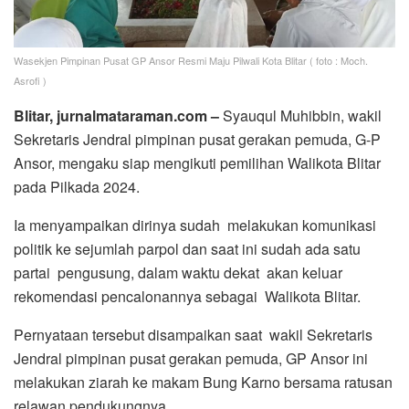
Wasekjen Pimpinan Pusat GP Ansor Resmi Maju Pilwali Kota Blitar ( foto : Moch.
Asrofi )
Blitar, jurnalmataraman.com –
Syauqul Muhibbin, wakil
Sekretaris Jendral pimpinan pusat gerakan pemuda, G-P
Ansor, mengaku siap mengikuti pemilihan Walikota Blitar
pada Pilkada 2024.
Ia menyampaikan dirinya sudah melakukan komunikasi
politik ke sejumlah parpol dan saat ini sudah ada satu
partai pengusung, dalam waktu dekat akan keluar
rekomendasi pencalonannya sebagai Walikota Blitar.
Pernyataan tersebut disampaikan saat wakil Sekretaris
Jendral pimpinan pusat gerakan pemuda, GP Ansor ini
melakukan ziarah ke makam Bung Karno bersama ratusan
relawan pendukungnya.