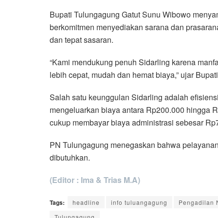
Bupati Tulungagung Gatut Sunu Wibowo menyamb
berkomitmen menyediakan sarana dan prasarana 
dan tepat sasaran.
“Kami mendukung penuh Sidarling karena manfa
lebih cepat, mudah dan hemat biaya,” ujar Bupati
Salah satu keunggulan Sidarling adalah efisien
mengeluarkan biaya antara Rp200.000 hingga Rp
cukup membayar biaya administrasi sebesar Rp
PN Tulungagung menegaskan bahwa pelayanan Si
dibutuhkan.
(Editor : Ima & Trias M.A)
Tags:
headline
info tuluangagung
Pengadilan 
Tulungagung