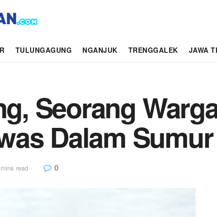
AR
TULUNGAGUNG
NGANJUK
TRENGGALEK
JAWA T
ang, Seorang Warg
ewas Dalam Sumur
0
 mins read