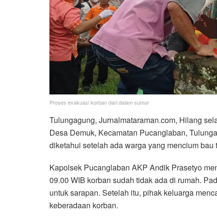
Proses evakuasi korban dari dalam sumur
Tulungagung, Jurnalmataraman.com, Hilang selama
Desa Demuk, Kecamatan Pucanglaban, Tulungagu
diketahui setelah ada warga yang mencium bau t
Kapolsek Pucanglaban AKP Andik Prasetyo men
09.00 WIB korban sudah tidak ada di rumah. Pa
untuk sarapan. Setelah itu, pihak keluarga me
keberadaan korban.