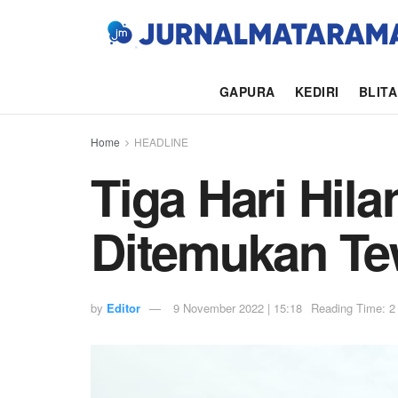
GAPURA
KEDIRI
BLIT
Home
HEADLINE
Tiga Hari Hil
Ditemukan T
by
Editor
9 November 2022 | 15:18
Reading Time: 2