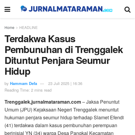
Home
HEADLINE
Terdakwa Kasus
Pembunuhan di Trenggalek
Dituntut Penjara Seumur
Hidup
by
Hammam Defa
23 Juli 2025 | 16:36
Reading Time: 2 mins read
Trenggalek,jurnalmataraman.com
– Jaksa Penuntut
Umum (JPU) Kejaksaan Negeri Trenggalek menuntut
hukuman penjara seumur hidup terhadap Slamet Efendi
(41) terdakwa dalam kasus pembunuhan perempuan
berinisial YN (34) warga Desa Pangkal Kecamatan