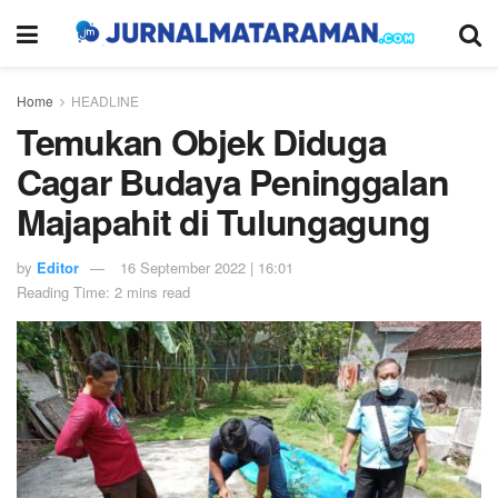
Home
HEADLINE
Temukan Objek Diduga
Cagar Budaya Peninggalan
Majapahit di Tulungagung
by
Editor
16 September 2022 | 16:01
Reading Time: 2 mins read