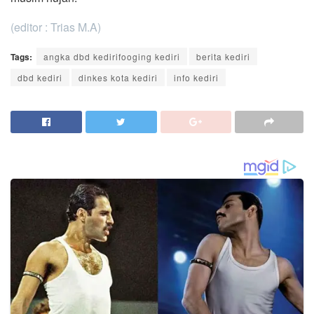
(editor : Trias M.A)
Tags:
angka dbd kedirifooging kediri
berita kediri
dbd kediri
dinkes kota kediri
info kediri