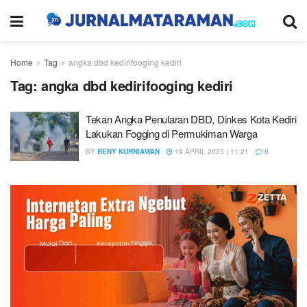
Home
Tag
angka dbd kedirifooging kediri
Tag:
angka dbd kedirifooging kediri
Tekan Angka Penularan DBD, Dinkes Kota Kediri
Lakukan Fogging di Permukiman Warga
BY
BENY KURNIAWAN
19 APRIL 2025 | 11:21
0