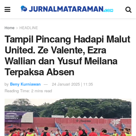
Home
HEADLINE
Tampil Pincang Hadapi Malut
United. Ze Valente, Ezra
Wallian dan Yusuf Meilana
Terpaksa Absen
by
Beny Kurniawan
24 Januari 2025 | 11:35
Reading Time: 2 mins read