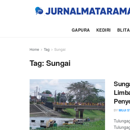
GAPURA
KEDIRI
BLIT
Home
Tag
Sungai
Tag:
Sungai
Sunga
Limb
Peny
BY
MUJI 
Tulungag
Tulungag