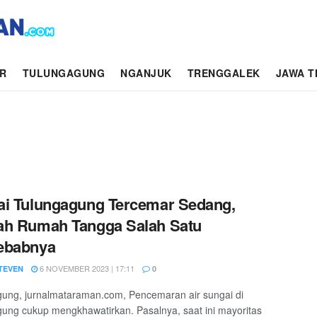
AR
TULUNGAGUNG
NGANJUK
TRENGGALEK
JAWA T
i Tulungagung Tercemar Sedang,
ah Rumah Tangga Salah Satu
ebabnya
6 NOVEMBER 2023 | 17:11
STEVEN
0
ung, jurnalmataraman.com, Pencemaran air sungai di
ung cukup mengkhawatirkan. Pasalnya, saat ini mayoritas