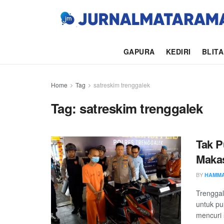
GAPURA
KEDIRI
BLIT
Home
Tag
satreskim trenggalek
Tag:
satreskim trenggalek
Tak P
Makas
BY
HAMMA
Trenggal
untuk pu
mencuri 