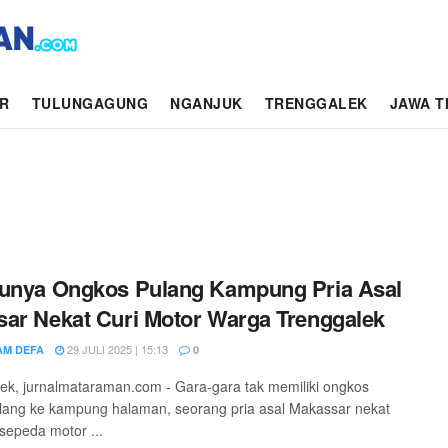
AR
TULUNGAGUNG
NGANJUK
TRENGGALEK
JAWA T
unya Ongkos Pulang Kampung Pria Asal
ar Nekat Curi Motor Warga Trenggalek
29 JULI 2025 | 15:13
M DEFA
0
ek, jurnalmataraman.com - Gara-gara tak memiliki ongkos
lang ke kampung halaman, seorang pria asal Makassar nekat
sepeda motor ...