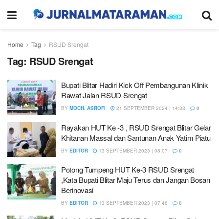
Home
Tag
RSUD Srengat
Tag:
RSUD Srengat
Bupati Blitar Hadiri Kick Off Pembangunan Klinik
Rawat Jalan RSUD Srengat
BY
MOCH. ASROFI
21 SEPTEMBER 2024 | 14:33
0
Rayakan HUT Ke -3 , RSUD Srengat Blitar Gelar
Khitanan Massal dan Santunan Anak Yatim Piatu
BY
EDITOR
13 SEPTEMBER 2023 | 08:07
0
Potong Tumpeng HUT Ke-3 RSUD Srengat
,Kata Bupati Blitar Maju Terus dan Jangan Bosan
Berinovasi
BY
EDITOR
13 SEPTEMBER 2023 | 07:46
0