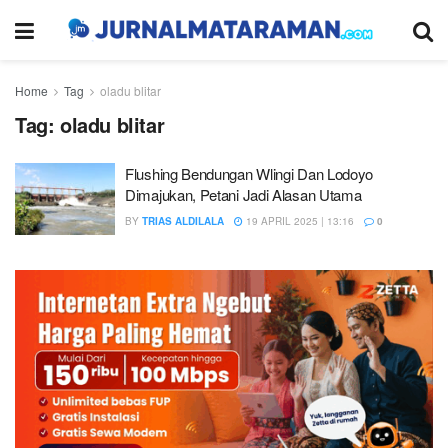
Home
Tag
oladu blitar
Tag:
oladu blitar
Flushing Bendungan Wlingi Dan Lodoyo
Dimajukan, Petani Jadi Alasan Utama
BY
TRIAS ALDILALA
19 APRIL 2025 | 13:16
0