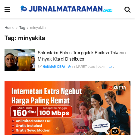
Home
Tag
minyakita
Tag:
minyakita
Satreskrim Polres Trenggalek Periksa Takaran
Minyak Kita di Distributor
BY
HAMMAM DEFA
14 MARET 2025 | 09:41
0