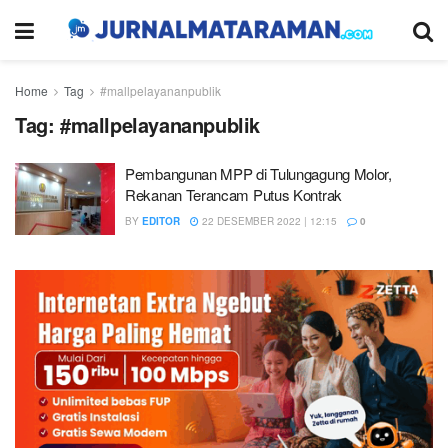
Home
Tag
#mallpelayananpublik
Tag:
#mallpelayananpublik
Pembangunan MPP di Tulungagung Molor,
Rekanan Terancam Putus Kontrak
BY
EDITOR
22 DESEMBER 2022 | 12:15
0