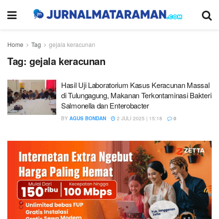
Home
Tag
gejala keracunan
Tag:
gejala keracunan
Hasil Uji Laboratorium Kasus Keracunan Massal
di Tulungagung, Makanan Terkontaminasi Bakteri
Salmonella dan Enterobacter
BY
AGUS BONDAN
2 JULI 2025 | 15:18
0