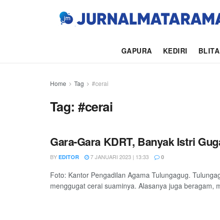
GAPURA
KEDIRI
BLIT
Home
Tag
#cerai
Tag:
#cerai
Gara-Gara KDRT, Banyak Istri Gug
BY
7 JANUARI 2023 | 13:33
EDITOR
0
Foto: Kantor Pengadilan Agama Tulungagug. Tulungag
menggugat cerai suaminya. Alasanya juga beragam, mul