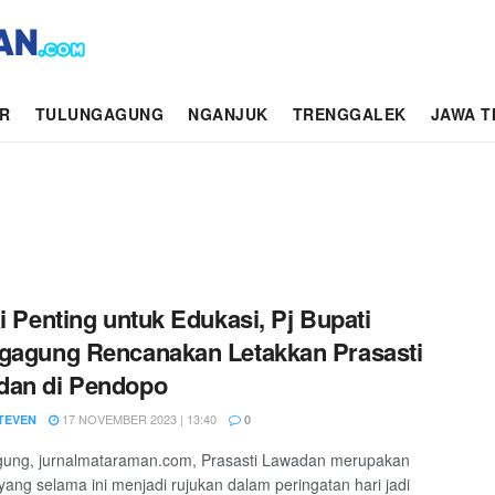
AR
TULUNGAGUNG
NGANJUK
TRENGGALEK
JAWA T
ai Penting untuk Edukasi, Pj Bupati
gagung Rencanakan Letakkan Prasasti
dan di Pendopo
17 NOVEMBER 2023 | 13:40
STEVEN
0
gung, jurnalmataraman.com, Prasasti Lawadan merupakan
 yang selama ini menjadi rujukan dalam peringatan hari jadi