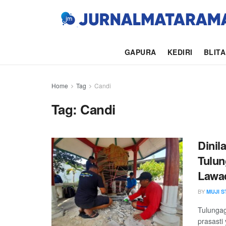
GAPURA
KEDIRI
BLIT
Home
Tag
Candi
Tag:
Candi
Dinil
Tulun
Lawa
BY
MUJI 
Tulunga
prasasti