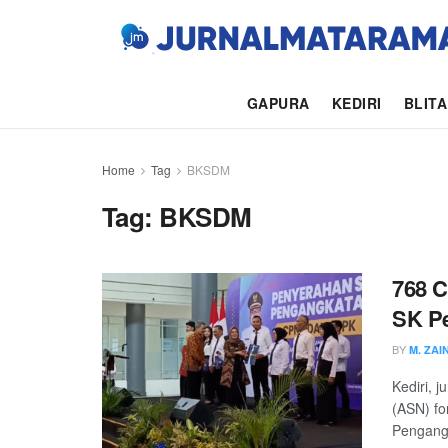
GAPURA
KEDIRI
BLIT
Home
Tag
BKSDM
Tag:
BKSDM
768 C
SK P
BY
M. ZAI
Kediri, 
(ASN) fo
Pengangk