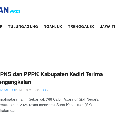
AR
TULUNGAGUNG
NGANJUK
TRENGGALEK
JAWA T
PNS dan PPPK Kabupaten Kediri Terima
engangkatan
29 MEI 2025 | 16:20
NUROFI
0
jurnalmataraman – Sebanyak 768 Calon Aparatur Sipil Negara
rmasi tahun 2024 resmi menerima Surat Keputusan (SK)
atan dari ...