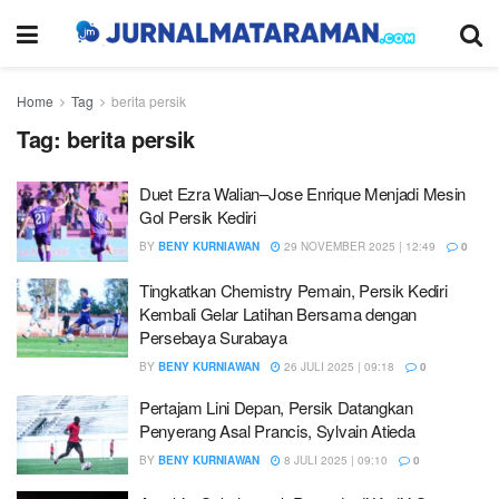
Home
Tag
berita persik
Tag:
berita persik
Duet Ezra Walian–Jose Enrique Menjadi Mesin
Gol Persik Kediri
BY
BENY KURNIAWAN
29 NOVEMBER 2025 | 12:49
0
Tingkatkan Chemistry Pemain, Persik Kediri
Kembali Gelar Latihan Bersama dengan
Persebaya Surabaya
BY
BENY KURNIAWAN
26 JULI 2025 | 09:18
0
Pertajam Lini Depan, Persik Datangkan
Penyerang Asal Prancis, Sylvain Atieda
BY
BENY KURNIAWAN
8 JULI 2025 | 09:10
0