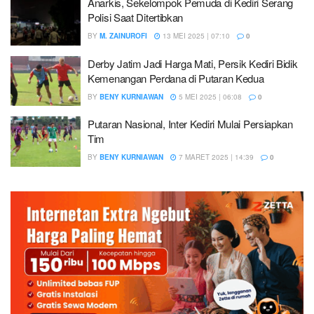
Anarkis, Sekelompok Pemuda di Kediri Serang
Polisi Saat Ditertibkan
BY
M. ZAINUROFI
13 MEI 2025 | 07:10
0
Derby Jatim Jadi Harga Mati, Persik Kediri Bidik
Kemenangan Perdana di Putaran Kedua
BY
BENY KURNIAWAN
5 MEI 2025 | 06:08
0
Putaran Nasional, Inter Kediri Mulai Persiapkan
Tim
BY
BENY KURNIAWAN
7 MARET 2025 | 14:39
0