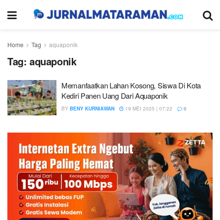
Home
Tag
aquaponik
Tag:
aquaponik
Memanfaatkan Lahan Kosong, Siswa Di Kota
Kediri Panen Uang Dari Aquaponik
BY
BENY KURNIAWAN
19 MEI 2025 | 07:22
0