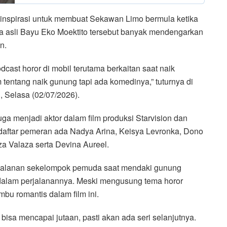
 inspirasi untuk membuat Sekawan Limo bermula ketika
ma asli Bayu Eko Moektito tersebut banyak mendengarkan
n.
ast horor di mobil terutama berkaitan saat naik
m tentang naik gunung tapi ada komedinya,” tuturnya di
 Selasa (02/07/2026).
uga menjadi aktor dalam film produksi Starvision dan
 daftar pemeran ada Nadya Arina, Keisya Levronka, Dono
rza Valaza serta Devina Aureel.
rjalanan sekelompok pemuda saat mendaki gunung
alam perjalanannya. Meski mengusung tema horor
bu romantis dalam film ini.
bisa mencapai jutaan, pasti akan ada seri selanjutnya.