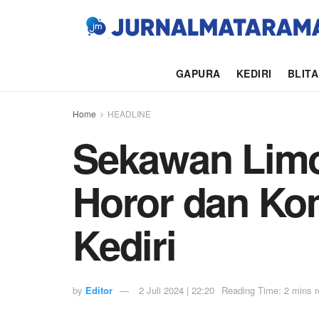
GAPURA
KEDIRI
BLIT
Home
HEADLINE
Sekawan Limo
Horor dan Ko
Kediri
by
Editor
2 Juli 2024 | 22:20
Reading Time: 2 mins 