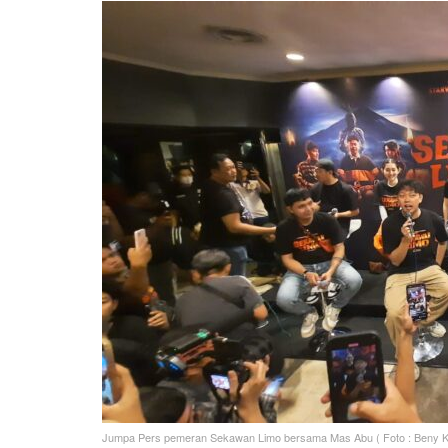
Jumpa Pers pemeran Sekawan Limo bersama Mas Abu ( Foto : Beny K