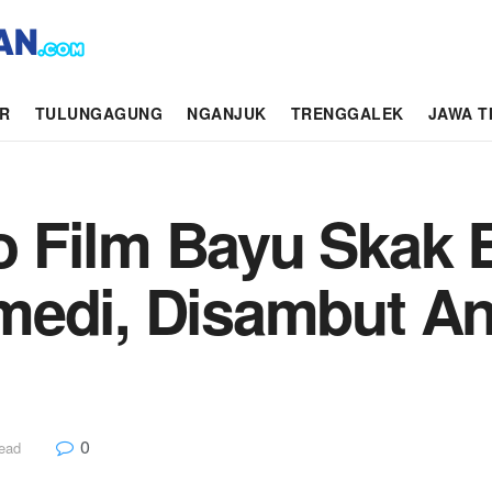
AR
TULUNGAGUNG
NGANJUK
TRENGGALEK
JAWA T
 Film Bayu Skak 
medi, Disambut An
0
read