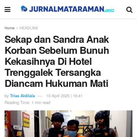
Home
HEADLINE
Sekap dan Sandra Anak
Korban Sebelum Bunuh
Kekasihnya Di Hotel
Trenggalek Tersangka
Diancam Hukuman Mati
by
Trias Aldilala
10 April 2025 | 16:41
Reading Time: 1 min read