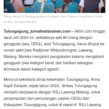
Ribuan Warga Di Tulungagung Alami Gangguan Jiwa / Puluhan Orang Harus Dirujuk
Ke RSJ ( foto:Agus Bondan)
Tulungagung, jurnalmataraman.com –
Akhir Juni hingga
awal Juli 2024 ini, setidaknya ada 80 orang dengan
gangguan jiwa, ODGJ, asal Tulungagung, harus dirujuk ke
rumah sakit jiwa Radjiman Widyodiningrat, Lawang,
Malang. Mereka menjalani pengobatan karena mengalami
gangguan jiwa kategori berat, dan bahkan sebagian
termasuk dalam kategori agresif.
Menurut sekretaris dinas kesehatan Tulungagung, Anna
Sapti Saripah, sejak tahun 2023, dinkes Tulungagung
menjalin kerjasama dengan RSJ Lawang Malang, untuk
penjemputan dan pemulangan, pasien ODGJ dari
Kabupaten Tulungagung, untuk di rawat di RSJ Lawang